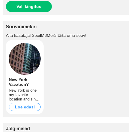
Vali kingitus
Soovinimekiri
Aita kasutajal
SpoilM3Mor3
täita oma soov!
New York
Vacation?
New York is one
my favorite
location and since
I saw this city in
Loe edasi
the movie "New
York : Taxi" , I
wished to have a
vacantion there
and explore all
Jälgimised
amazing places !