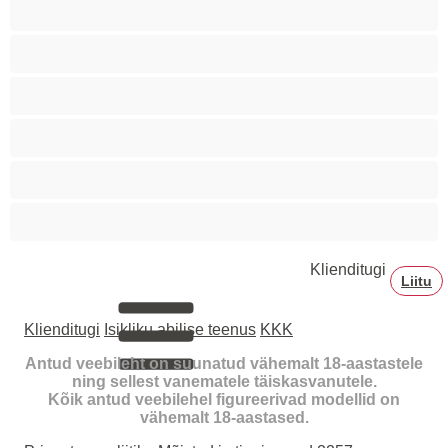
Tibid
Tudengid
Tõmmud
Vanad
Vanemad naised
Väikesed tissid
Klienditugi
Liitu
Klienditugi
Isikliku abilise teenus
KKK
Antud veebileht on suunatud vähemalt 18-aastastele
ning sellest vanematele täiskasvanutele.
Kõik antud veebilehel figureerivad modellid on
vähemalt 18-aastased.