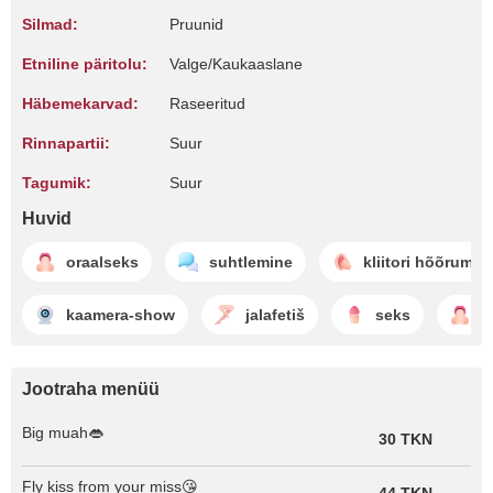
Silmad:
Pruunid
Etniline päritolu:
Valge/Kaukaaslane
Häbemekarvad:
Raseeritud
Rinnapartii:
Suur
Tagumik:
Suur
Huvid
oraalseks
suhtlemine
kliitori hõõrumin
kaamera-show
jalafetiš
seks
s
Jootraha menüü
Big muah👄
30 TKN
Fly kiss from your miss😘