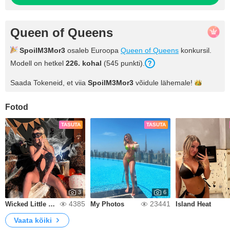
Queen of Queens
SpoilM3Mor3
osaleb Euroopa
Queen of Queens
konkursil.
Modell on hetkel
226. kohal
(545 punkti).
Saada Tokeneid, et viia
SpoilM3Mor3
võidule
lähemale!
Fotod
TASUTA
TASUTA
3
6
4385
23441
Wicked Little Treat🎃👻
My Photos
Island Heat
Vaata kõiki