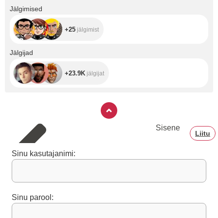
+25
Jälgimised
+25
jälgimist
+23.9K
Jälgijad
+23.9K
jälgijat
Sisene
Liitu
Sinu kasutajanimi:
Sinu parool: