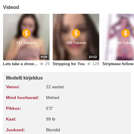
Videod
311 Tokenit
100 Tokenit
666 Tokeni
9:59
10:52
29
128
Lets take a shower together
Stripping for You
Strip
Modelli kirjeldus
Vanus:
22 aastat
Mind huvitavad:
Mehed
Pikkus:
5'3"
Kaal:
99 lb
Juuksed:
Blondid