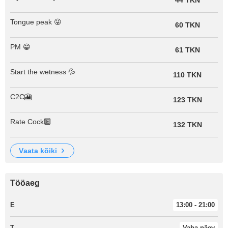
44 TKN
Tongue peak 😜
60 TKN
PM 😁
61 TKN
Start the wetness 💦
110 TKN
C2C🎦
123 TKN
Rate Cock🔟
132 TKN
vaata kõiki
Tööaeg
E
13:00 - 21:00
T
Vaba päev