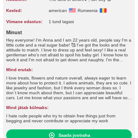
Keeled:
american
Rumeenia
Viimane edastus:
1 tund tagasi
Minust
Hey everyone! I'm Anna and I am 22 years old, people say I'm a
little cutie and a real sugar babe! 🥰 I've got the looks and the
attitude to match. I love to dress up and feel sexy! I like a real
gentleman who's not afraid to spoil his baby girl. I know how to
work it and I'm not afraid to get down and naughty. I'm the
complete package and I'm sure to drive you wild and fulfil all
your dreams and desires!
Mind erutab:
I love treats, flowers and nature overall, always eager to learn
more about how to protect it. I adore animals, they are so cute. I
like jewelry and fashion, but I think every woman does so. I
don`t know much about them, but I can appreciate beautiful
cars. Let me know what your passions are and we will have so
much fun, don't you think?I like to let things happen, without
rushing or pushing. We all have our limits, but I am sure we can
Mind jätab külmaks:
find a way to share amazing moments together, don`t you
I hate rude people who try to obtain free things just from
think?/ I hate one minute guys, I am the type of woman who
begging and never contribute or appreciate my work
loves to take her time in reaching the absolute sublime pleasure.
Saada jootraha